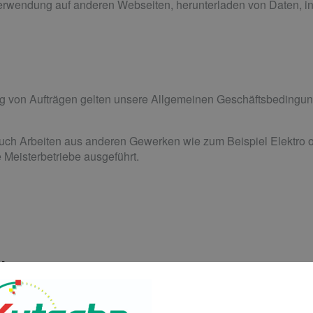
rwendung auf anderen Webseiten, herunterladen von Daten, ins
g von Aufträgen gelten unsere Allgemeinen Geschäftsbedingun
uch Arbeiten aus anderen Gewerken wie zum Beispiel Elektro o
 Meisterbetriebe ausgeführt.
eilegung
reitbeilegungsverfahren vor einer Verbraucherschlichtungsstelle