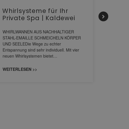
Whirlsysteme für Ihr
Gesta
Private Spa | Kaldewei
alltä
HANS
WHIRLWANNEN AUS NACHHALTIGER
STAHL-EMAILLE SCHMEICHELN KÖRPER
Stil für 
UND SEELEDie Wege zu echter
HANSAGENE
Entspannung sind sehr individuell. Mit vier
von Wascht
neuen Whirlsystemen bietet…
unterschi
konzipiert
WEITERLESEN >>
WEITERL