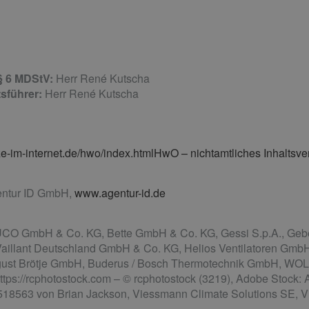
 § 6 MDStV:
Herr René Kutscha
sführer:
Herr René Kutscha
-im-internet.de/hwo/index.htmlHwO – nichtamtliches Inhaltsve
ntur ID GmbH,
www.agentur-id.de
 GmbH & Co. KG, Bette GmbH & Co. KG, Gessi S.p.A., Geber
Vaillant Deutschland GmbH & Co. KG, Helios Ventilatoren GmbH
gust Brötje GmbH, Buderus / Bosch Thermotechnik GmbH, 
s://rcphotostock.com – © rcphotostock (3219), Adobe Stock: 
518563 von Brian Jackson, Viessmann Climate Solutions SE, Vi