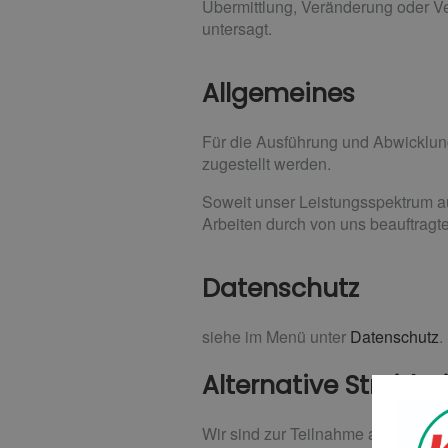
Übermittlung, Veränderung oder Ve
untersagt.
Allgemeines
Für die Ausführung und Abwicklun
zugestellt werden.
Soweit unser Leistungsspektrum a
Arbeiten durch von uns beauftragte
Datenschutz
siehe im Menü unter
Datenschutz
.
Alternative Streitb
Wir sind zur Teilnahme an einem St