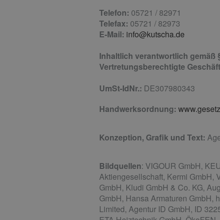
Telefon:
05721 / 82971
Telefax:
05721 / 82973
E-Mail:
info@kutscha.de
Inhaltlich verantwortlich gemäß
Vertretungsberechtigte Geschäft
UmSt-IdNr.:
DE307980343
Handwerksordnung:
www.gesetze
Konzeption, Grafik und Text:
Age
Bildquellen
: VIGOUR GmbH, KEUCO
Aktiengesellschaft, Kermi GmbH, 
GmbH, Kludi GmbH & Co. KG, Au
GmbH, Hansa Armaturen GmbH, http
Limited, Agentur ID GmbH, ID 322
ETA Heiztechnik GmbH, ÖkoFEN