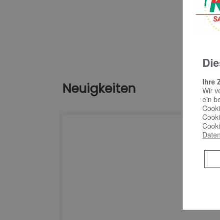
Die
Ihre 
Neuigkeiten
Wir v
ein b
Cooki
Cooki
Cooki
Daten