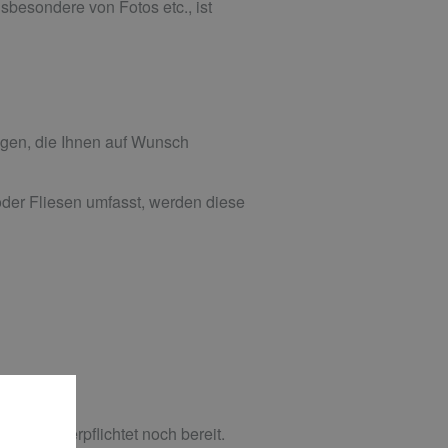
besondere von Fotos etc., ist
gen, die Ihnen auf Wunsch
der Fliesen umfasst, werden diese
 weder verpflichtet noch bereit.