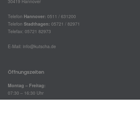
30419 Hannover
Telefon
Hannover:
0511 / 631200
Telefon
Stadthagen:
05721 / 82971
Telefax: 05721 82973
E-Mail:
info@kutscha.de
Öffnungszeiten
Montag – Freitag:
07:30 – 16:30 Uhr
Impressum
Datenschutz
Kontakt