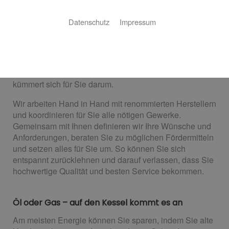
Gasheizungen
Datenschutz
Impressum
Ganz entspannt zur neuen Heizung
Sie wollen behagliche Wärme im ganzen Haus und
warmes Wasser, zuverlässig und nachhaltig? Kein
Problem! Kutscha Haus- und Umwelttechnik UG
kümmert sich für Sie darum.
Wir arbeiten Hand in Hand mit renommierten Herstellern
und koordinieren für Sie alle nötigen Gewerke.
Gemeinsam mit Ihnen definieren wir Ihre Wünsche und
Anforderungen, beraten Sie zu möglichen Fördermitteln
und setzen alles für Sie um. So können Sie sich
entspannt zurücklehnen und darauf verlassen, dass Sie
hochwertige Qualität und besten Service bekommen.
Öl oder Gas – auf den Kessel kommt es an
Am meisten Energie können Sie sparen, indem Sie alte