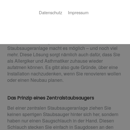
Haus- und Umwelttechnik UG
Datenschutz
Impressum
Leise und gründlich saugen für gesunde Luft
Stellen Sie sich vor, Sie hören Ihre Lieblingsmusik,
telefonieren oder genießen die Ruhe, während Sie ganz
entspannt staubsaugen. Eine zentrale
Staubsaugeranlage macht es möglich – und noch viel
mehr. Diese Lösung sorgt nämlich auch dafür, dass Sie
als Allergiker und Asthmatiker zuhause wieder
aufatmen können. Es gibt also gute Gründe, über eine
Installation nachzudenken, wenn Sie renovieren wollen
oder einen Neubau planen.
Das Prinzip eines Zentralstaubsaugers
Bei einer zentralen Staubsaugeranlage ziehen Sie
keinen sperrigen Staubsauger hinter sich her, sondern
haben nur einen Saugschlauch in der Hand. Diesen
Schlauch stecken Sie einfach in Saugdosen an den